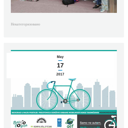
Некатегоризовано
May
17
2017