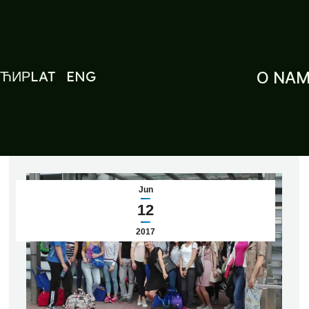
ЋИР
LAT
ENG
O NA
Jun
12
2017