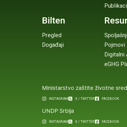
Publikaci
Bilten
Resur
Pregled
Spoljašn
Događaji
Pojmovi
Digitalni
eGHG Pl
Ministarstvo zaštite životne sre
INSTAGRAM
X / TWITTER
FACEBOOK
UNDP Srbija
INSTAGRAM
X / TWITTER
FACEBOOK