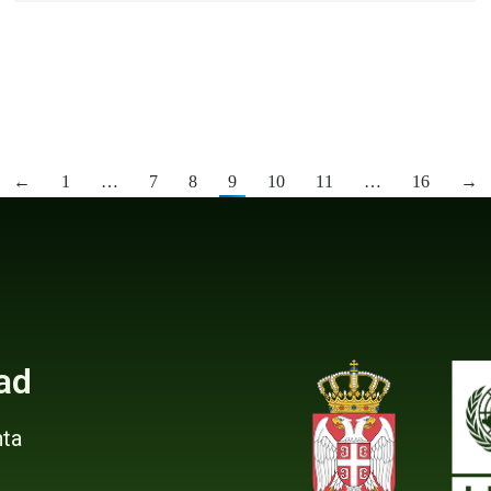
←
1
…
7
8
9
10
11
…
16
→
ad
ta