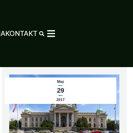
MA
KONTAKT
May
29
2017