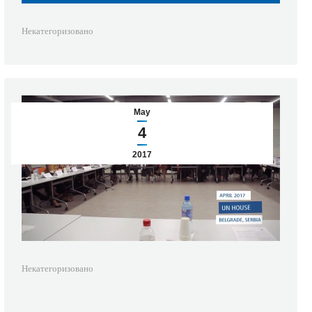
Некатегоризовано
May
4
2017
Некатегоризовано