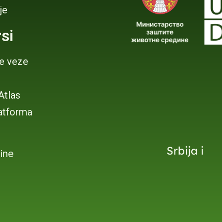
je
si
je veze
 Atlas
atforma
Srbija i
dine