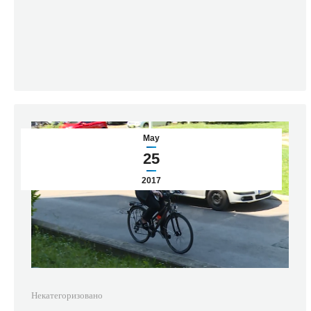
May
25
2017
Некатегоризовано