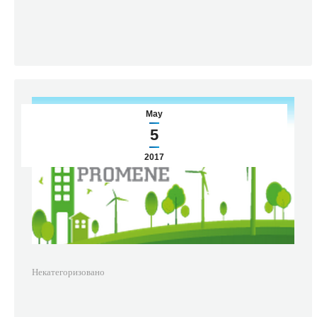
May
5
2017
Некатегоризовано