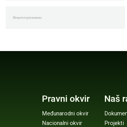
Некатегоризовано
Pravni okvir
Naš r
Međunarodni okvir
Dokumen
Nacionalni okvir
Projekti