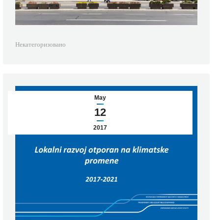
Некатегоризовано
May
12
2017