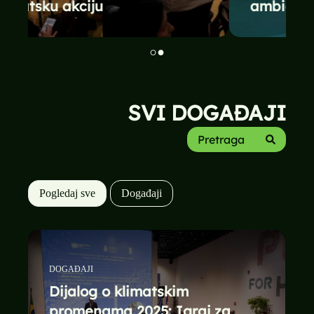
ambicija
k
SVI DOGAĐAJI
Pogledaj sve
Događaji
DOGAĐAJI
Dijalog o klimatskim
promenama 2025: Igraj za