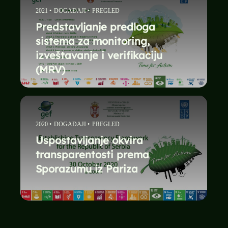
2021
•
DOGAĐAJI
•
PREGLED
Predstavljanje predloga
sistema za monitoring,
izveštavanje i verifikaciju
(MRV)
2020
•
DOGAĐAJI
•
PREGLED
Uspostavljanje okvira
transparentosti prema
Sporazumu iz Pariza