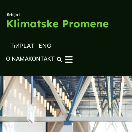
ЋИР
LAT
ENG
O NAMA
KONTAKT