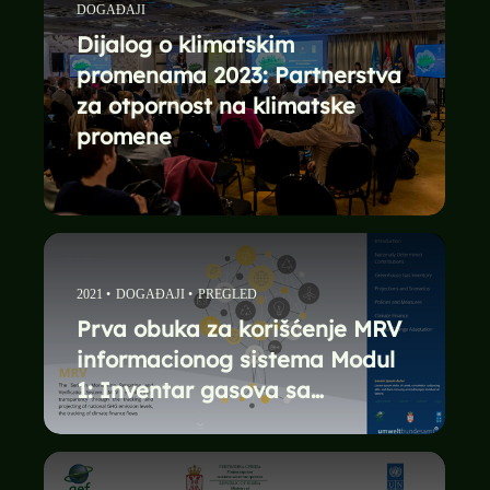
DOGAĐAJI
Dijalog o klimatskim
promenama 2023: Partnerstva
za otpornost na klimatske
promene
2021
•
DOGAĐAJI
•
PREGLED
Prva obuka za korišćenje MRV
informacionog sistema Modul
1: Inventar gasova sa…