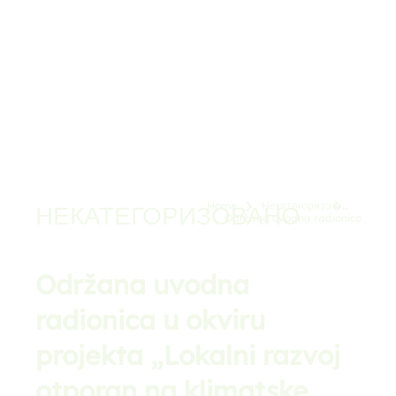
Home
Некатегоризо�…
НЕКАТЕГОРИЗОВАНО
You are here:
Održana uvodna radionica…
Održana uvodna
radionica u okviru
projekta „Lokalni razvoj
otporan na klimatske