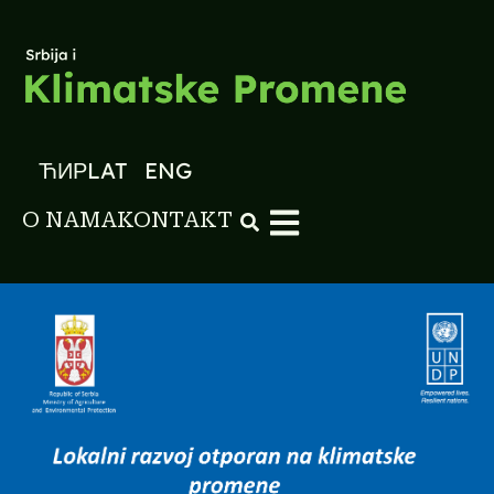
ЋИР
LAT
ENG
O NAMA
KONTAKT