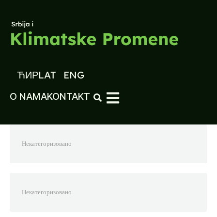
ЋИР
LAT
ENG
O NAMA
KONTAKT
Некатегоризовано
Некатегоризовано