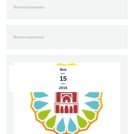
Некатегоризовано
Некатегоризовано
Nov
15
2016