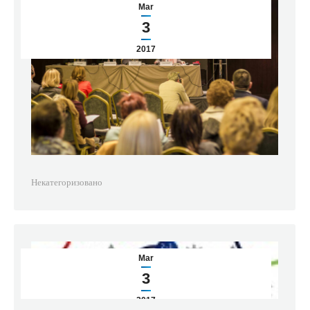
Mar
3
2017
Некатегоризовано
Mar
3
2017