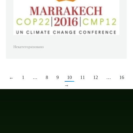
Некатегоризовано
←
1
…
8
9
10
11
12
…
16
→