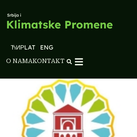
ЋИР
LAT
ENG
O NAMA
KONTAKT