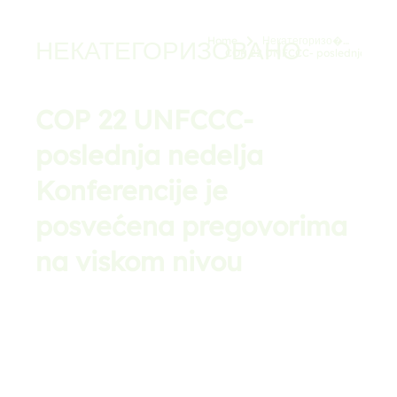
Home
Некатегоризо�…
НЕКАТЕГОРИЗОВАНО
You are here:
COP 22 UNFCCC- poslednja …
COP 22 UNFCCC-
poslednja nedelja
Konferencije je
posvećena pregovorima
na viskom nivou