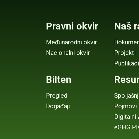
Pravni okvir
Naš r
Međunarodni okvir
Dokumen
Nacionalni okvir
Projekti
Publikaci
Bilten
Resur
Pregled
Spoljašn
Događaji
Pojmovi
Digitalni
eGHG Pl