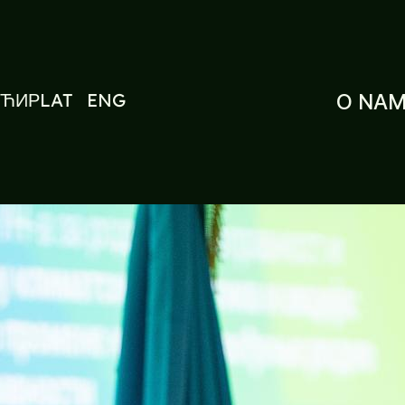
ЋИР
LAT
ENG
O NA