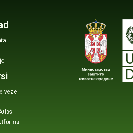
ad
ta
je
si
je veze
 Atlas
atforma