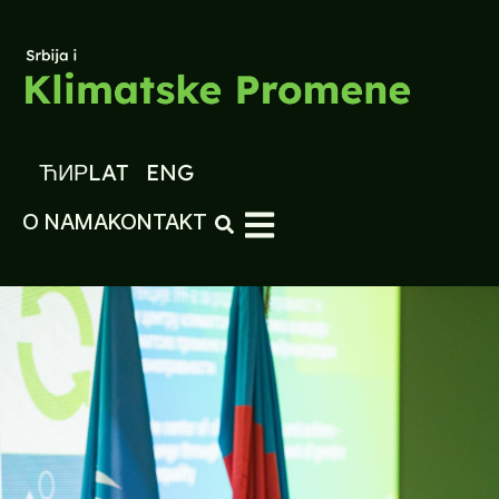
ЋИР
LAT
ENG
O NAMA
KONTAKT