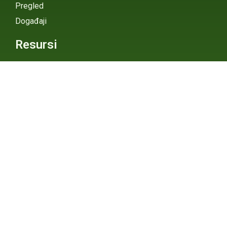
Pregled
Događaji
Resursi
Spoljašnje veze
Pojmovi
Digitalni Atlas
eGHG Platforma
Srbija i
Klimatske
Ministarstvo zaštite
životne sredine
Promene
INSTAGRAM
X / TWITTER
FACEBOOK
UNDP Srbija