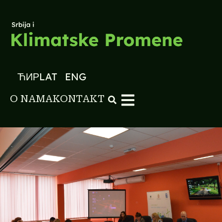
ЋИР
LAT
ENG
O NAMA
KONTAKT