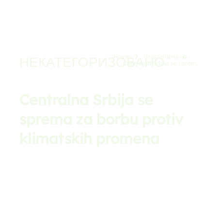
Home
Некатегоризо�…
НЕКАТЕГОРИЗОВАНО
You are here:
Centralna Srbija se sprem…
Centralna Srbija se
sprema za borbu protiv
klimatskih promena