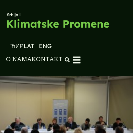
ЋИР
LAT
ENG
O NAMA
KONTAKT