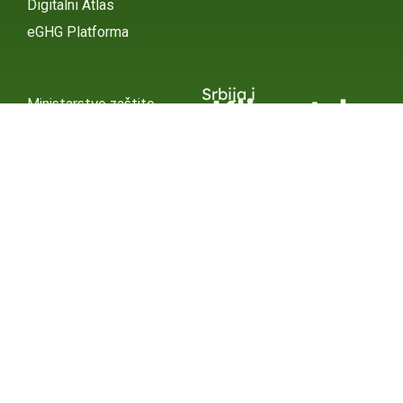
Digitalni Atlas
eGHG Platforma
Srbija i
Klimatske
Ministarstvo zaštite
životne sredine
Promene
INSTAGRAM
X / TWITTER
FACEBOOK
UNDP Srbija
INSTAGRAM
X / TWITTER
FACEBOOK
2015 – 2025 Ⓒ UNDP SERBIA
SUBSCRIBE