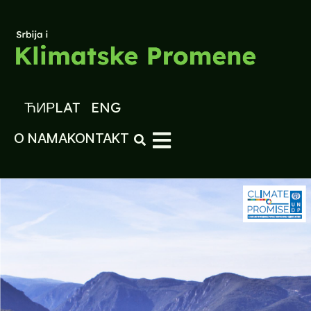
ЋИР
LAT
ENG
O NAMA
KONTAKT