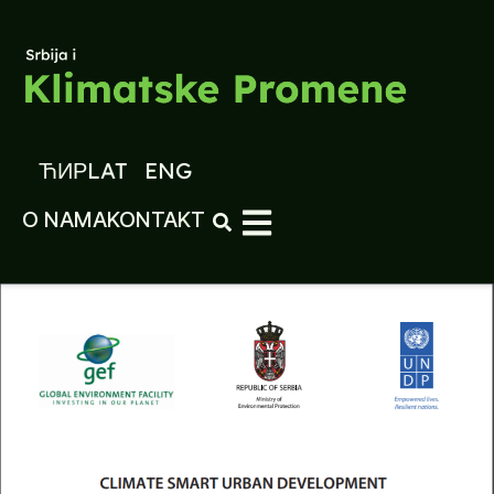
ЋИР
LAT
ENG
O NAMA
KONTAKT