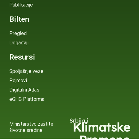
Publikacije
Bilten
Pregled
Događaji
Resursi
Spoljašnje veze
Pojmovi
Digitalni Atlas
eGHG Platforma
Srbija i
Klimatske
Ministarstvo zaštite
životne sredine