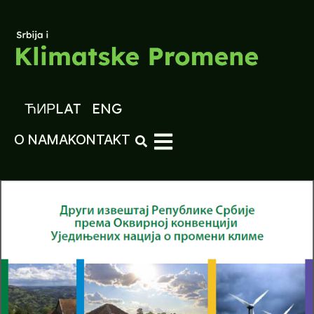
ЋИР
LAT
ENG
O NAMA
KONTAKT