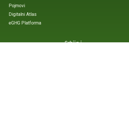
Pojmovi
Digitalni Atlas
eGHG Platforma
Srbija i
Klimatske
Ministarstvo zaštite
životne sredine
Promene
INSTAGRAM
X / TWITTER
FACEBOOK
UNDP Srbija
INSTAGRAM
X / TWITTER
FACEBOOK
2015 – 2025 Ⓒ UNDP SERBIA
SUBSCRIBE