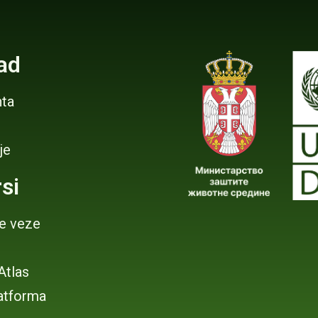
ad
ta
je
si
je veze
 Atlas
atforma