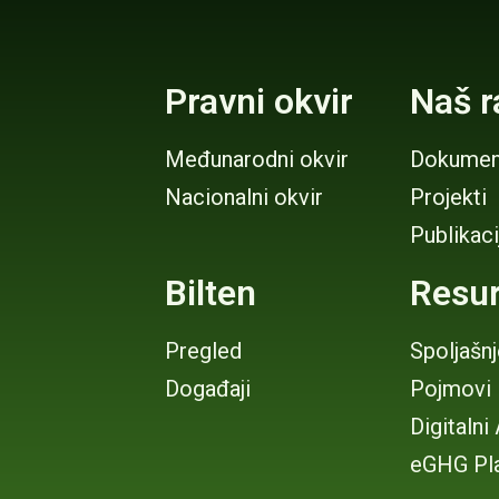
Pravni okvir
Naš r
Međunarodni okvir
Dokumen
Nacionalni okvir
Projekti
Publikaci
Bilten
Resur
Pregled
Spoljašn
Događaji
Pojmovi
Digitalni
eGHG Pl