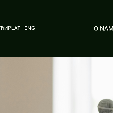
ЋИР
LAT
ENG
O NA