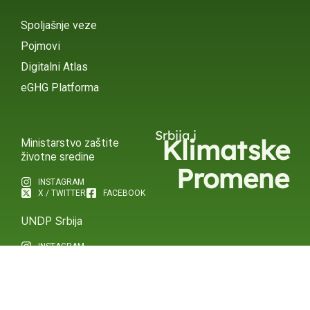
Spoljašnje veze
Pojmovi
Digitalni Atlas
eGHG Platforma
Srbija i
Klimatske
Ministarstvo zaštite
životne sredine
Promene
INSTAGRAM
X / TWITTER
FACEBOOK
UNDP Srbija
INSTAGRAM
X / TWITTER
FACEBOOK