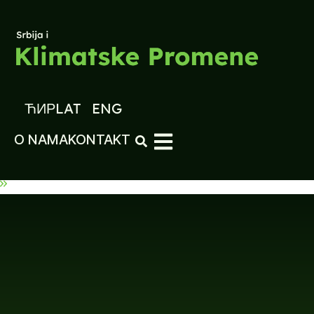
ЋИР
LAT
ENG
O NAMA
KONTAKT