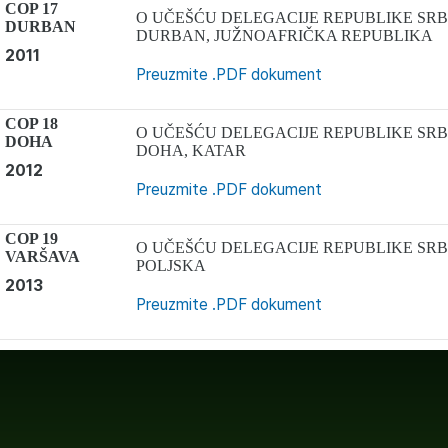
COP 17
O UČEŠĆU DELEGACIJE REPUBLIKE SRBI
DURBAN
DURBAN, JUŽNOAFRIČKA REPUBLIKA
2011
Preuzmite .PDF dokument
COP 18
O UČEŠĆU DELEGACIJE REPUBLIKE SRBI
DOHA
DOHA, KATAR
2012
Preuzmite .PDF dokument
COP 19
O UČEŠĆU DELEGACIJE REPUBLIKE SRBI
VARŠAVA
POLJSKA
2013
Preuzmite .PDF dokument