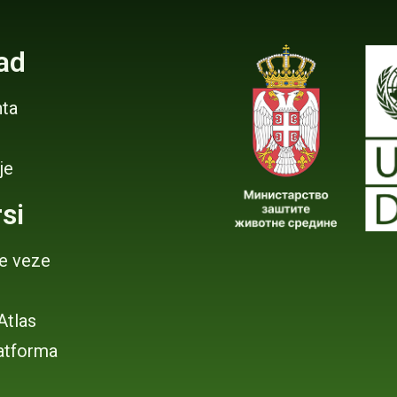
ad
ta
je
si
je veze
 Atlas
atforma