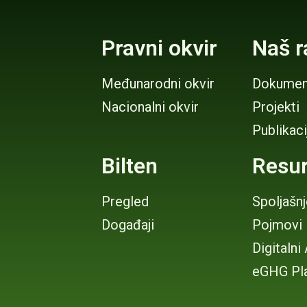
Pravni okvir
Naš r
Međunarodni okvir
Dokumen
Nacionalni okvir
Projekti
Publikaci
Bilten
Resur
Pregled
Spoljašn
Događaji
Pojmovi
Digitalni
eGHG Pl