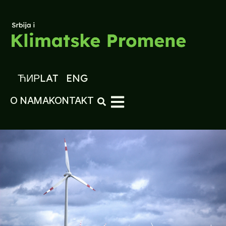
ЋИР
LAT
ENG
O NAMA
KONTAKT