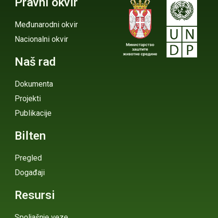
Pravni okvir
Međunarodni okvir
Nacionalni okvir
Naš rad
Dokumenta
Projekti
Publikacije
Bilten
Pregled
Događaji
Resursi
Spoljašnje veze