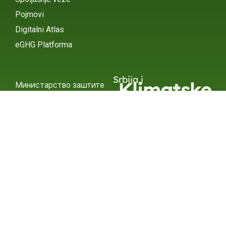
Pojmovi
Digitalni Atlas
eGHG Platforma
Srbija i
Klimatske
Министарство заштите
животне средине
Promene
INSTAGRAM
X / TWITTER
FACEBOOK
УНДП Србија
INSTAGRAM
X / TWITTER
FACEBOOK
2015 – 2025 Ⓒ УНДП СЕРБИА
СУБСЦРИБЕ