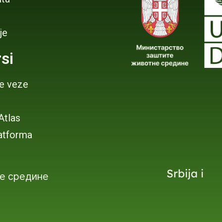
je
si
je veze
 Atlas
atforma
Srbija i
е средине