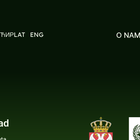
ЋИР
LAT
ENG
O NA
ad
ta