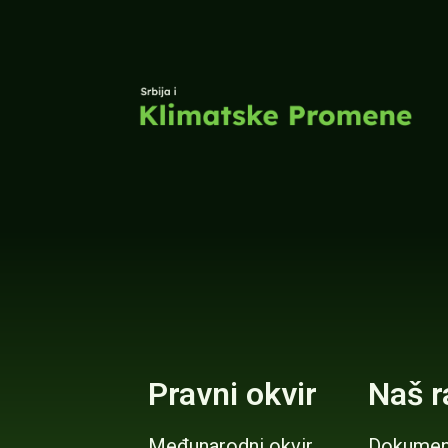
Pravni okvir
Naš r
Međunarodni okvir
Dokumen