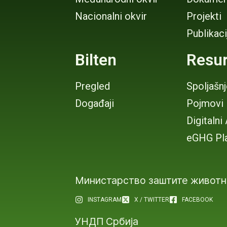
Nacionalni okvir
Projekti
Publikaci
Bilten
Resur
Pregled
Spoljašn
Događaji
Pojmovi
Digitalni
eGHG Pl
Министарство заштите животн
INSTAGRAM
X / TWITTER
FACEBOOK
УНДП Србија