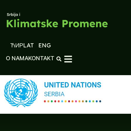
ЋИР
LAT
ENG
O NAMA
KONTAKT