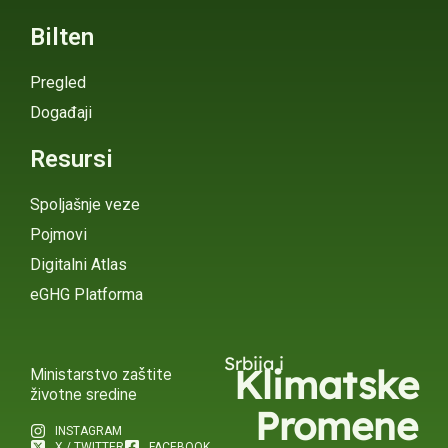
Bilten
Pregled
Događaji
Resursi
Spoljašnje veze
Pojmovi
Digitalni Atlas
eGHG Platforma
Srbija i
Klimatske
Ministarstvo zaštite
životne sredine
Promene
INSTAGRAM
X / TWITTER
FACEBOOK