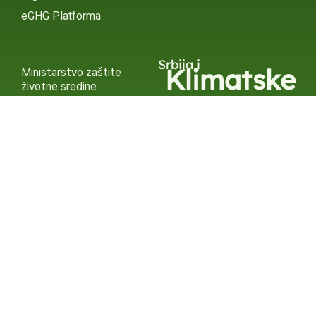
eGHG Platforma
Srbija i
Klimatske
Ministarstvo zaštite
životne sredine
Promene
INSTAGRAM
X / TWITTER
FACEBOOK
UNDP Srbija
INSTAGRAM
X / TWITTER
FACEBOOK
2015 – 2025 Ⓒ UNDP SERBIA
SUBSCRIBE