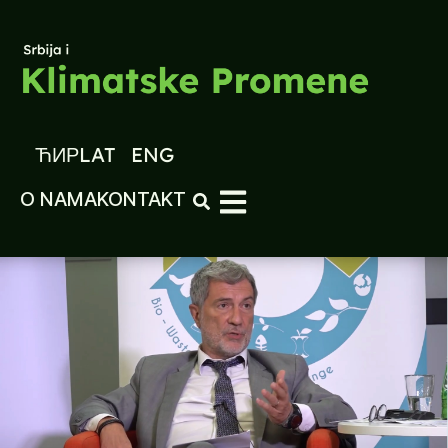
ЋИР
LAT
ENG
O NAMA
KONTAKT