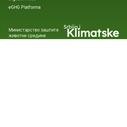
eGHG Platforma
Srbija i
Klimatske
Министарство заштите
животне средине
Promene
INSTAGRAM
X / TWITTER
FACEBOOK
УНДП Србија
INSTAGRAM
X / TWITTER
FACEBOOK
2015 – 2025 Ⓒ УНДП СЕРБИА
СУБСЦРИБЕ