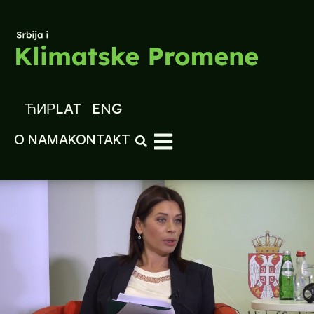
ЋИР
LAT
ENG
O NAMA
KONTAKT