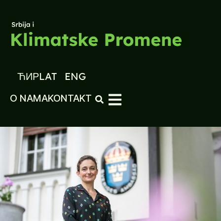
ЋИР
LAT
ENG
O NAMA
KONTAKT