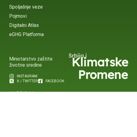
Spoljašnje veze
Pojmovi
Digitalni Atlas
eGHG Platforma
Srbija i
Klimatske
Ministarstvo zaštite
životne sredine
Promene
INSTAGRAM
X / TWITTER
FACEBOOK
UNDP Srbija
INSTAGRAM
X / TWITTER
FACEBOOK
2015 – 2025 Ⓒ UNDP SERBIA
SUBSCRIBE