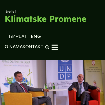
ЋИР
LAT
ENG
O NAMA
KONTAKT