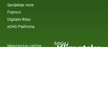
Spoljašnje veze
Pojmovi
Digitalni Atlas
eGHG Platforma
Srbija i
Klimatske
Ministarstvo zaštite
životne sredine
Promene
INSTAGRAM
X / TWITTER
FACEBOOK
UNDP Srbija
INSTAGRAM
X / TWITTER
FACEBOOK
2015 – 2025 Ⓒ UNDP SERBIA
SUBSCRIBE