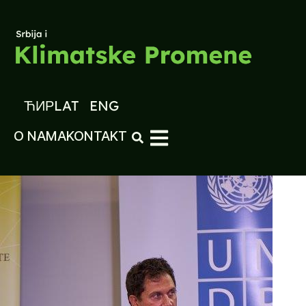
ЋИР
LAT
ENG
O NAMA
KONTAKT