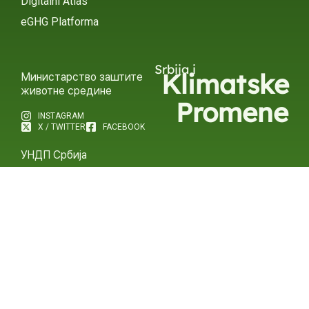
Digitalni Atlas
eGHG Platforma
Srbija i
Klimatske
Министарство заштите
животне средине
Promene
INSTAGRAM
X / TWITTER
FACEBOOK
УНДП Србија
INSTAGRAM
X / TWITTER
FACEBOOK
2015 – 2025 Ⓒ УНДП СЕРБИА
СУБСЦРИБЕ