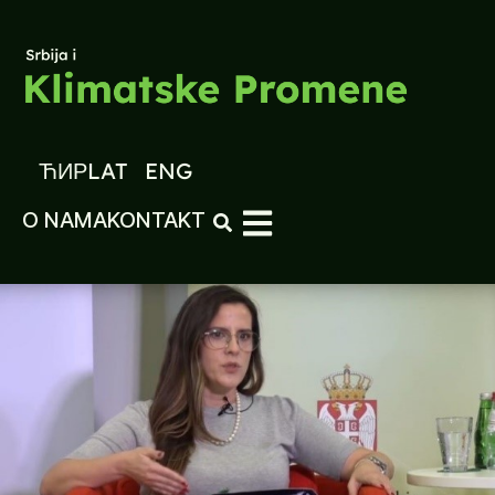
ЋИР
LAT
ENG
O NAMA
KONTAKT