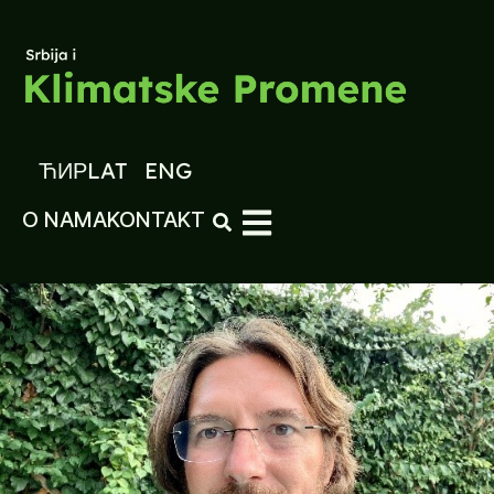
ЋИР
LAT
ENG
O NAMA
KONTAKT