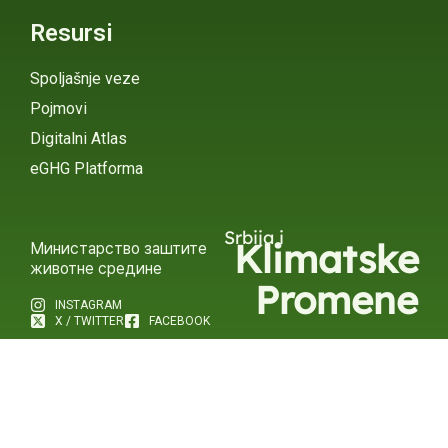
Resursi
Spoljašnje veze
Pojmovi
Digitalni Atlas
eGHG Platforma
Srbija i
Klimatske
Министарство заштите
животне средине
Promene
INSTAGRAM
X / TWITTER
FACEBOOK
УНДП Србија
INSTAGRAM
X / TWITTER
FACEBOOK