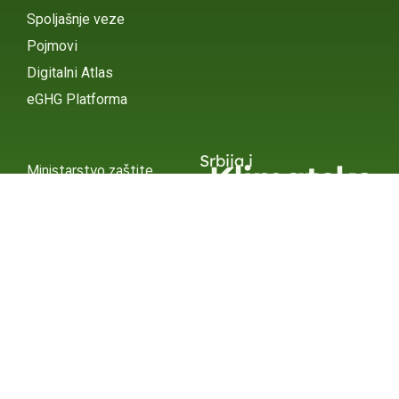
Spoljašnje veze
Pojmovi
Digitalni Atlas
eGHG Platforma
Srbija i
Klimatske
Ministarstvo zaštite
životne sredine
Promene
INSTAGRAM
X / TWITTER
FACEBOOK
UNDP Srbija
INSTAGRAM
X / TWITTER
FACEBOOK
2015 – 2025 Ⓒ UNDP SERBIA
SUBSCRIBE