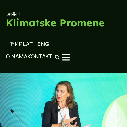
ЋИР
LAT
ENG
O NAMA
KONTAKT