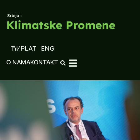
ЋИР
LAT
ENG
O NAMA
KONTAKT