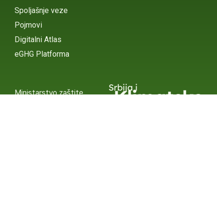
Spoljašnje veze
Pojmovi
Digitalni Atlas
eGHG Platforma
Srbija i
Klimatske
Ministarstvo zaštite
životne sredine
Promene
INSTAGRAM
X / TWITTER
FACEBOOK
UNDP Srbija
INSTAGRAM
X / TWITTER
FACEBOOK
2015 – 2025 Ⓒ UNDP SERBIA
SUBSCRIBE