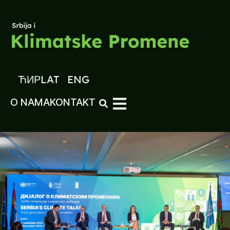
ЋИР
LAT
ENG
O NAMA
KONTAKT