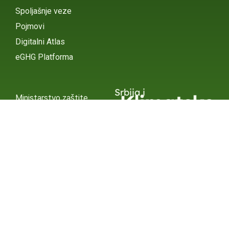
Spoljašnje veze
Pojmovi
Digitalni Atlas
eGHG Platforma
Srbija i
Klimatske
Ministarstvo zaštite
životne sredine
Promene
INSTAGRAM
X / TWITTER
FACEBOOK
UNDP Srbija
INSTAGRAM
X / TWITTER
FACEBOOK
2015 – 2025 Ⓒ UNDP SERBIA
SUBSCRIBE