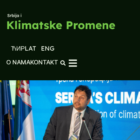
ЋИР
LAT
ENG
O NAMA
KONTAKT