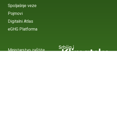
Spoljašnje veze
Pojmovi
Digitalni Atlas
eGHG Platforma
Srbija i
Klimatske
Ministarstvo zaštite
životne sredine
Promene
INSTAGRAM
X / TWITTER
FACEBOOK
UNDP Srbija
INSTAGRAM
X / TWITTER
FACEBOOK
2015 – 2025 Ⓒ UNDP SERBIA
SUBSCRIBE