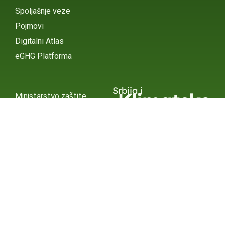
Spoljašnje veze
Pojmovi
Digitalni Atlas
eGHG Platforma
Srbija i
Klimatske
Ministarstvo zaštite
životne sredine
Promene
INSTAGRAM
X / TWITTER
FACEBOOK
UNDP Srbija
INSTAGRAM
X / TWITTER
FACEBOOK
2015 – 2025 Ⓒ UNDP SERBIA
SUBSCRIBE