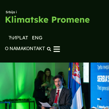
ЋИР
LAT
ENG
O NAMA
KONTAKT