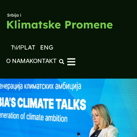
ЋИР
LAT
ENG
O NAMA
KONTAKT