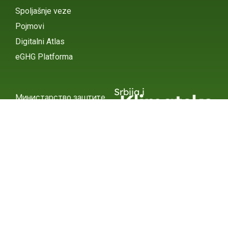
Spoljašnje veze
Pojmovi
Digitalni Atlas
eGHG Platforma
Srbija i
Klimatske
Министарство заштите
животне средине
Promene
INSTAGRAM
X / TWITTER
FACEBOOK
УНДП Србија
INSTAGRAM
X / TWITTER
FACEBOOK
2015 – 2025 Ⓒ УНДП СЕРБИА
СУБСЦРИБЕ