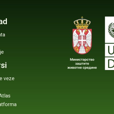
ad
ta
je
si
je veze
 Atlas
atforma