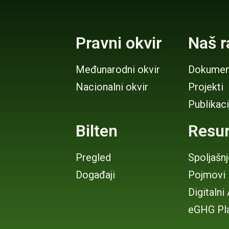
Pravni okvir
Naš r
Međunarodni okvir
Dokumen
Nacionalni okvir
Projekti
Publikaci
Bilten
Resur
Pregled
Spoljašn
Događaji
Pojmovi
Digitalni
eGHG Pl