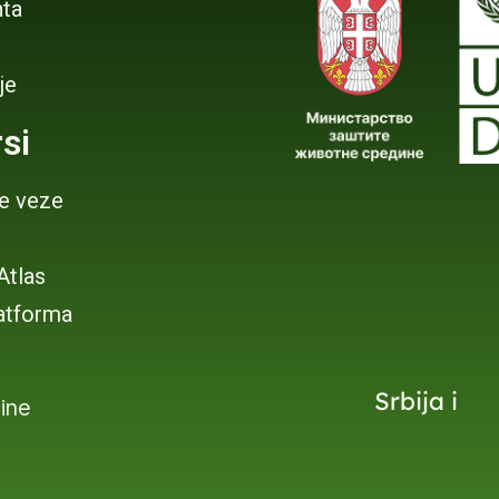
ta
je
si
je veze
 Atlas
atforma
Srbija i
dine