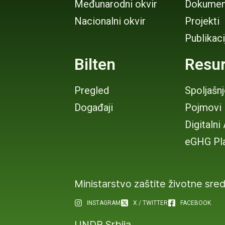
Međunarodni okvir
Dokumen
Nacionalni okvir
Projekti
Publikaci
Bilten
Resur
Pregled
Spoljašn
Događaji
Pojmovi
Digitalni
eGHG Pl
Ministarstvo zaštite životne sre
INSTAGRAM
X / TWITTER
FACEBOOK
UNDP Srbija