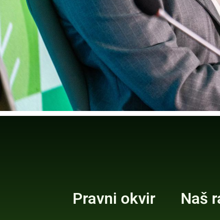
Pravni okvir
Naš r