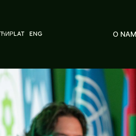
ЋИР
LAT
ENG
O NA