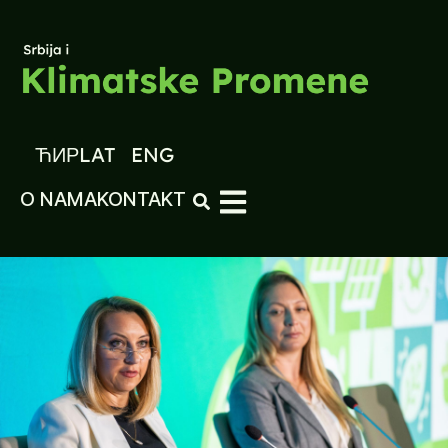
ЋИР
LAT
ENG
O NAMA
KONTAKT