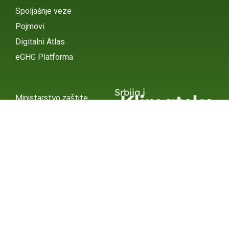
Spoljašnje veze
Pojmovi
Digitalni Atlas
eGHG Platforma
Srbija i
Klimatske
Ministarstvo zaštite
životne sredine
Promene
INSTAGRAM
X / TWITTER
FACEBOOK
UNDP Srbija
INSTAGRAM
X / TWITTER
FACEBOOK
2015 – 2025 Ⓒ UNDP SERBIA
SUBSCRIBE