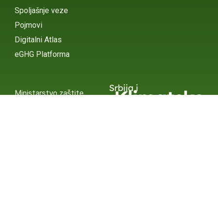
Spoljašnje veze
Pojmovi
Digitalni Atlas
eGHG Platforma
Srbija i
Klimatske
Ministarstvo zaštite
životne sredine
Promene
INSTAGRAM
X / TWITTER
FACEBOOK
UNDP Srbija
INSTAGRAM
X / TWITTER
FACEBOOK
2015 – 2025 Ⓒ UNDP SERBIA
SUBSCRIBE