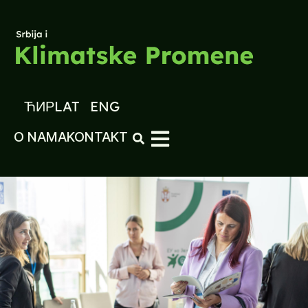
ЋИР
LAT
ENG
O NAMA
KONTAKT