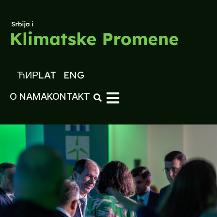
ЋИР
LAT
ENG
O NAMA
KONTAKT