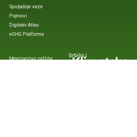
Spoljašnje veze
Pojmovi
Digitalni Atlas
eGHG Platforma
Srbija i
Klimatske
Ministarstvo zaštite
životne sredine
Promene
INSTAGRAM
X / TWITTER
FACEBOOK
UNDP Srbija
INSTAGRAM
X / TWITTER
FACEBOOK
2015 – 2025 Ⓒ UNDP SERBIA
SUBSCRIBE