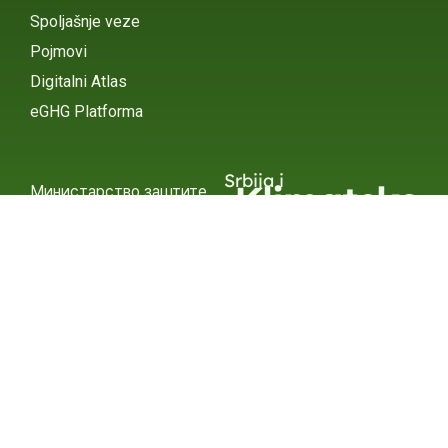
Spoljašnje veze
Pojmovi
Digitalni Atlas
eGHG Platforma
Srbija i
Klimatske
Министарство заштите
животне средине
Promene
INSTAGRAM
X / TWITTER
FACEBOOK
УНДП Србија
INSTAGRAM
X / TWITTER
FACEBOOK
2015 – 2025 Ⓒ УНДП СЕРБИА
СУБСЦРИБЕ