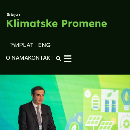
ЋИР
LAT
ENG
O NAMA
KONTAKT