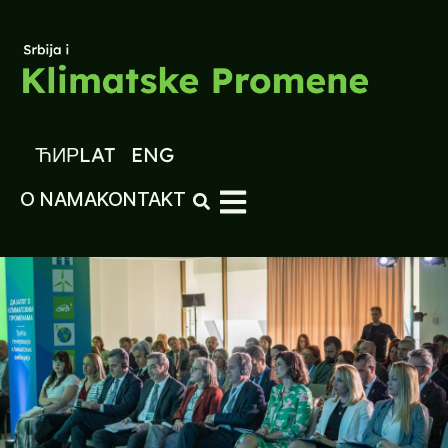
ЋИР
LAT
ENG
O NAMA
KONTAKT