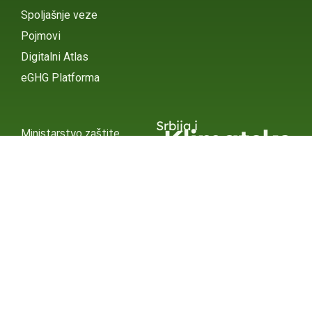
Spoljašnje veze
Pojmovi
Digitalni Atlas
eGHG Platforma
Srbija i
Klimatske
Ministarstvo zaštite
životne sredine
Promene
INSTAGRAM
X / TWITTER
FACEBOOK
UNDP Srbija
INSTAGRAM
X / TWITTER
FACEBOOK
2015 – 2025 Ⓒ UNDP SERBIA
SUBSCRIBE