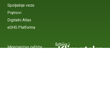
Spoljašnje veze
Pojmovi
Digitalni Atlas
eGHG Platforma
Srbija i
Klimatske
Ministarstvo zaštite
životne sredine
Promene
INSTAGRAM
X / TWITTER
FACEBOOK
UNDP Srbija
INSTAGRAM
X / TWITTER
FACEBOOK
2015 – 2025 Ⓒ UNDP SERBIA
SUBSCRIBE