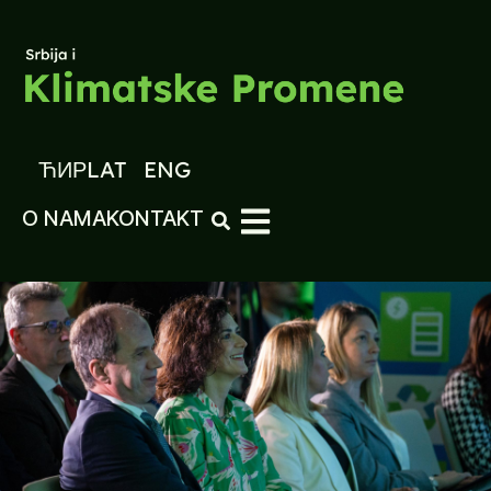
ЋИР
LAT
ENG
O NAMA
KONTAKT