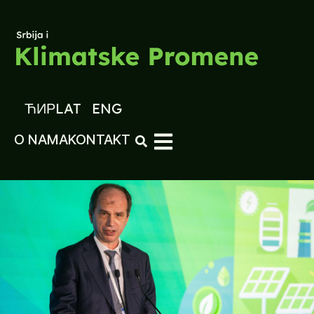
ЋИР
LAT
ENG
O NAMA
KONTAKT