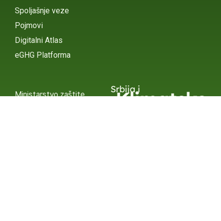
Spoljašnje veze
Pojmovi
Digitalni Atlas
eGHG Platforma
Srbija i
Klimatske
Ministarstvo zaštite
životne sredine
Promene
INSTAGRAM
X / TWITTER
FACEBOOK
UNDP Srbija
INSTAGRAM
X / TWITTER
FACEBOOK
2015 – 2025 Ⓒ UNDP SERBIA
SUBSCRIBE