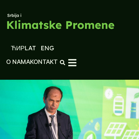
ЋИР
LAT
ENG
O NAMA
KONTAKT