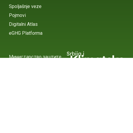
Spoljašnje veze
Pojmovi
Digitalni Atlas
eGHG Platforma
Srbija i
Klimatske
Министарство заштите
животне средине
Promene
INSTAGRAM
X / TWITTER
FACEBOOK
УНДП Србија
INSTAGRAM
X / TWITTER
FACEBOOK
2015 – 2025 Ⓒ УНДП СЕРБИА
СУБСЦРИБЕ