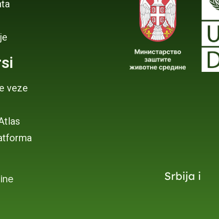
ta
je
si
je veze
 Atlas
atforma
Srbija i
dine