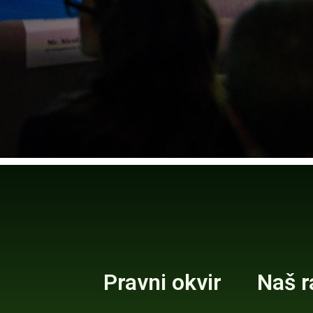
Pravni okvir
Naš r