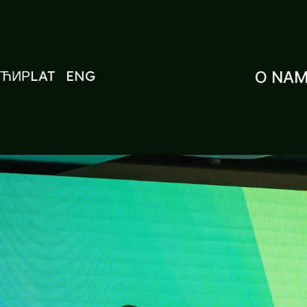
ЋИР
LAT
ENG
O NA