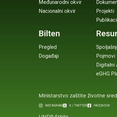
Međunarodni okvir
Dokumen
Nacionalni okvir
Projekti
Publikaci
Bilten
Resur
Pregled
Spoljašn
Događaji
Pojmovi
Digitalni
eGHG Pl
Ministarstvo zaštite životne sre
INSTAGRAM
X / TWITTER
FACEBOOK
UNDP Srbija