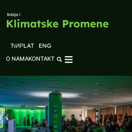
ЋИР
LAT
ENG
O NAMA
KONTAKT