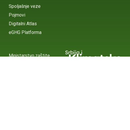
Spoljašnje veze
Pojmovi
Digitalni Atlas
eGHG Platforma
Srbija i
Klimatske
Ministarstvo zaštite
životne sredine
Promene
INSTAGRAM
X / TWITTER
FACEBOOK
UNDP Srbija
INSTAGRAM
X / TWITTER
FACEBOOK
2015 – 2025 Ⓒ UNDP SERBIA
SUBSCRIBE