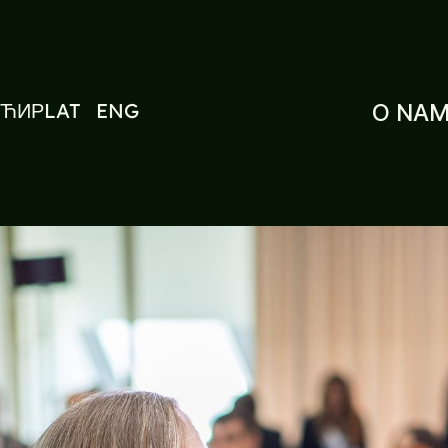
ЋИР
LAT
ENG
O NA