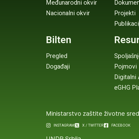
Međunarodni okvir
Dokumen
Nacionalni okvir
Projekti
Publikaci
Bilten
Resur
Pregled
Spoljašn
Događaji
Pojmovi
Digitalni
eGHG Pl
Ministarstvo zaštite životne sre
INSTAGRAM
X / TWITTER
FACEBOOK
UNDP Srbija