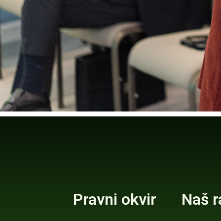
Pravni okvir
Naš r