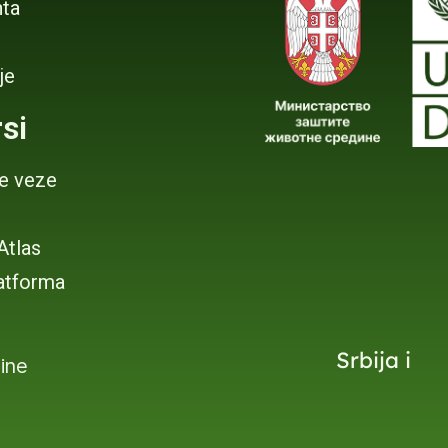
ta
je
si
je veze
 Atlas
atforma
Srbija i
dine