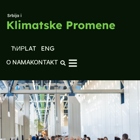
ЋИР
LAT
ENG
O NAMA
KONTAKT