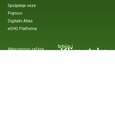
Spoljašnje veze
Pojmovi
Digitalni Atlas
eGHG Platforma
Srbija i
Klimatske
Ministarstvo zaštite
životne sredine
Promene
INSTAGRAM
X / TWITTER
FACEBOOK
UNDP Srbija
INSTAGRAM
X / TWITTER
FACEBOOK
2015 – 2025 Ⓒ UNDP SERBIA
SUBSCRIBE