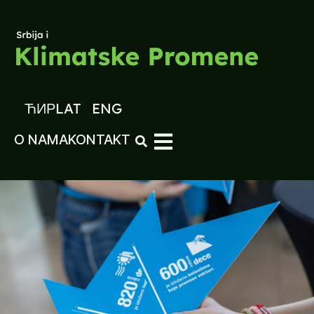
ЋИР
LAT
ENG
O NAMA
KONTAKT