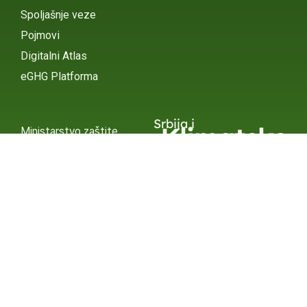
Spoljašnje veze
Pojmovi
Digitalni Atlas
eGHG Platforma
Srbija i
Klimatske
Ministarstvo zaštite
životne sredine
Promene
INSTAGRAM
X / TWITTER
FACEBOOK
UNDP Srbija
INSTAGRAM
X / TWITTER
FACEBOOK
2015 – 2025 Ⓒ UNDP SERBIA
SUBSCRIBE