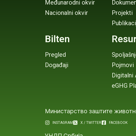
Međunarodni okvir
Dokumen
Nacionalni okvir
Projekti
Publikaci
Bilten
Resur
Pregled
Spoljašn
Događaji
Pojmovi
Digitalni
eGHG Pl
Министарство заштите животн
INSTAGRAM
X / TWITTER
FACEBOOK
УНДП Србија