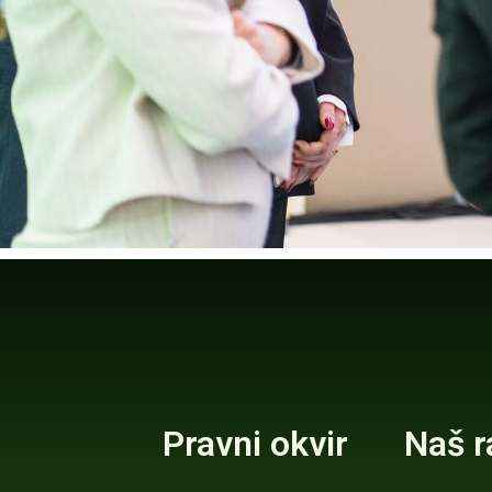
Pravni okvir
Naš r