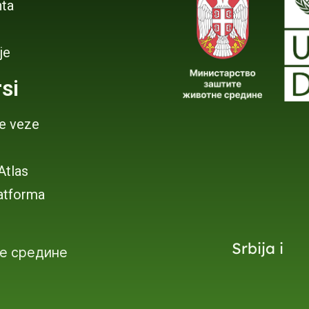
ta
je
si
je veze
 Atlas
atforma
Srbija i
е средине