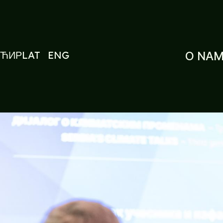
ЋИР
LAT
ENG
O NA