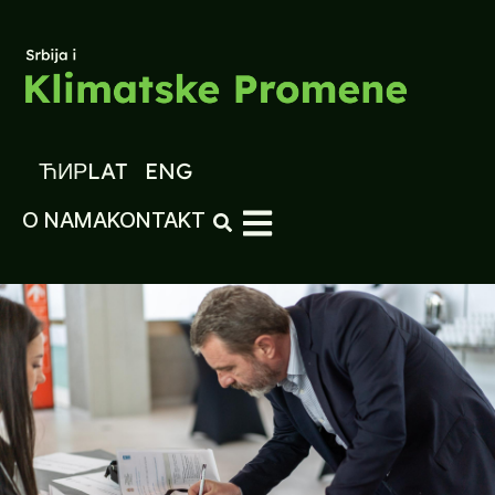
ЋИР
LAT
ENG
O NAMA
KONTAKT