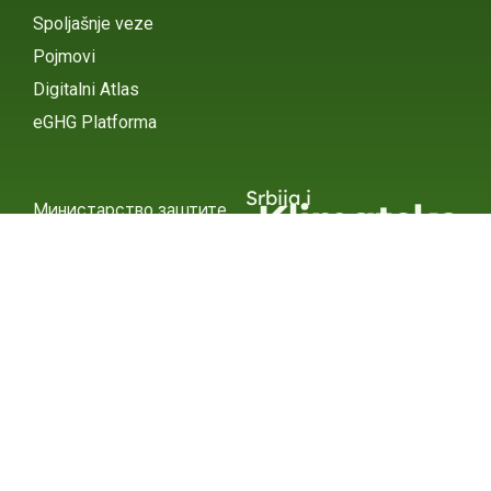
Spoljašnje veze
Pojmovi
Digitalni Atlas
eGHG Platforma
Srbija i
Klimatske
Министарство заштите
животне средине
Promene
INSTAGRAM
X / TWITTER
FACEBOOK
УНДП Србија
INSTAGRAM
X / TWITTER
FACEBOOK
2015 – 2025 Ⓒ УНДП СЕРБИА
СУБСЦРИБЕ