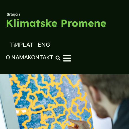
ЋИР
LAT
ENG
O NAMA
KONTAKT