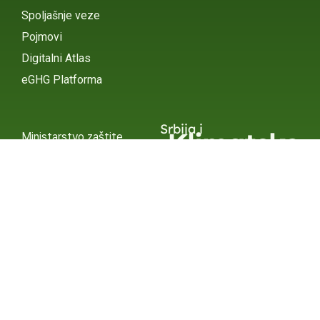
Spoljašnje veze
Pojmovi
Digitalni Atlas
eGHG Platforma
Srbija i
Klimatske
Ministarstvo zaštite
životne sredine
Promene
INSTAGRAM
X / TWITTER
FACEBOOK
UNDP Srbija
INSTAGRAM
X / TWITTER
FACEBOOK
2015 – 2025 Ⓒ UNDP SERBIA
SUBSCRIBE