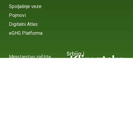
Spoljašnje veze
Pojmovi
Digitalni Atlas
eGHG Platforma
Srbija i
Klimatske
Ministarstvo zaštite
životne sredine
Promene
INSTAGRAM
X / TWITTER
FACEBOOK
UNDP Srbija
INSTAGRAM
X / TWITTER
FACEBOOK
2015 – 2025 Ⓒ UNDP SERBIA
SUBSCRIBE