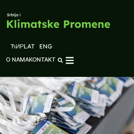
ЋИР
LAT
ENG
O NAMA
KONTAKT